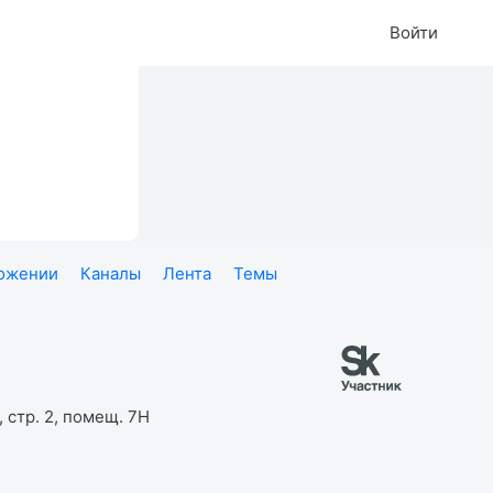
Войти
ложении
Каналы
Лента
Темы
 стр. 2, помещ. 7Н