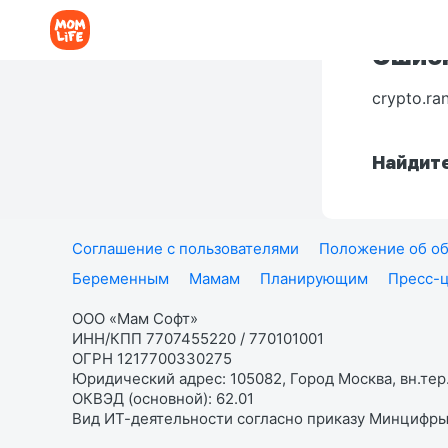
Ошибк
crypto.ra
Найдите
Соглашение с пользователями
Положение об об
Беременным
Мамам
Планирующим
Пресс-
ООО «Мам Софт»
ИНН/КПП 7707455220 / 770101001
ОГРН 1217700330275
Юридический адрес: 105082, Город Москва, вн.тер.
ОКВЭД (основной): 62.01
Вид ИТ-деятельности согласно приказу Минцифры: