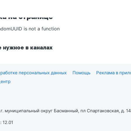
а на странице
ndomUUID is not a function
 нужное в каналах
работке персональных данных
Помощь
Реклама в при
центр
г. муниципальный округ Басманный, пл Спартаковская, д. 14,
 12.01