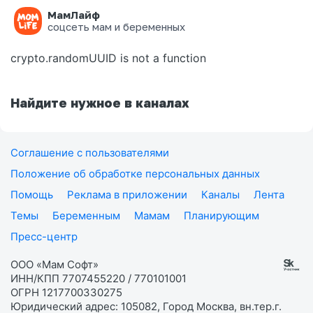
МамЛайф
Ошибка на странице
соцсеть мам и беременных
crypto.randomUUID is not a function
Найдите нужное в каналах
Соглашение с пользователями
Положение об обработке персональных данных
Помощь
Реклама в приложении
Каналы
Лента
Темы
Беременным
Мамам
Планирующим
Пресс-центр
ООО «Мам Софт»
ИНН/КПП 7707455220 / 770101001
ОГРН 1217700330275
Юридический адрес: 105082, Город Москва, вн.тер.г.