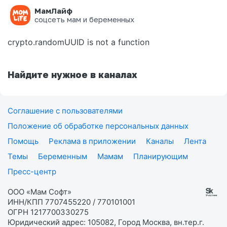
МамЛайф
Ошибка на странице
соцсеть мам и беременных
crypto.randomUUID is not a function
Найдите нужное в каналах
Соглашение с пользователями
Положение об обработке персональных данных
Помощь
Реклама в приложении
Каналы
Лента
Темы
Беременным
Мамам
Планирующим
Пресс-центр
ООО «Мам Софт»
ИНН/КПП 7707455220 / 770101001
ОГРН 1217700330275
Юридический адрес: 105082, Город Москва, вн.тер.г.