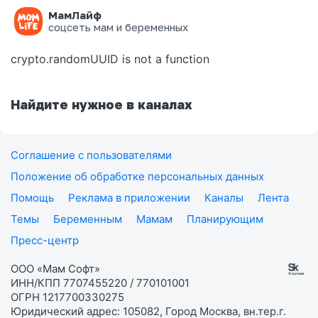
МамЛайф
Ошибка на странице
соцсеть мам и беременных
crypto.randomUUID is not a function
Найдите нужное в каналах
Соглашение с пользователями
Положение об обработке персональных данных
Помощь
Реклама в приложении
Каналы
Лента
Темы
Беременным
Мамам
Планирующим
Пресс-центр
ООО «Мам Софт»
ИНН/КПП 7707455220 / 770101001
ОГРН 1217700330275
Юридический адрес: 105082, Город Москва, вн.тер.г.