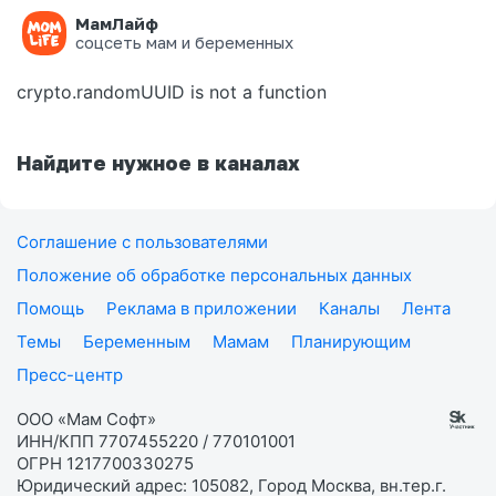
МамЛайф
Ошибка на странице
соцсеть мам и беременных
crypto.randomUUID is not a function
Найдите нужное в каналах
Соглашение с пользователями
Положение об обработке персональных данных
Помощь
Реклама в приложении
Каналы
Лента
Темы
Беременным
Мамам
Планирующим
Пресс-центр
ООО «Мам Софт»
ИНН/КПП 7707455220 / 770101001
ОГРН 1217700330275
Юридический адрес: 105082, Город Москва, вн.тер.г.