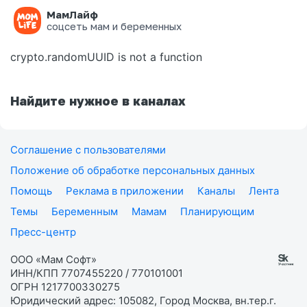
МамЛайф
Ошибка на странице
соцсеть мам и беременных
crypto.randomUUID is not a function
Найдите нужное в каналах
Соглашение с пользователями
Положение об обработке персональных данных
Помощь
Реклама в приложении
Каналы
Лента
Темы
Беременным
Мамам
Планирующим
Пресс-центр
ООО «Мам Софт»
ИНН/КПП 7707455220 / 770101001
ОГРН 1217700330275
Юридический адрес: 105082, Город Москва, вн.тер.г.