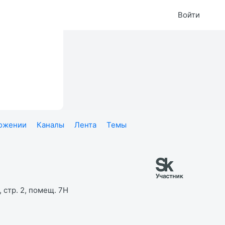
Войти
ложении
Каналы
Лента
Темы
 стр. 2, помещ. 7Н