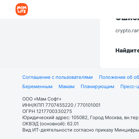
Ошибк
crypto.ra
Найдите
Соглашение с пользователями
Положение об об
Беременным
Мамам
Планирующим
Пресс-
ООО «Мам Софт»
ИНН/КПП 7707455220 / 770101001
ОГРН 1217700330275
Юридический адрес: 105082, Город Москва, вн.тер.
ОКВЭД (основной): 62.01
Вид ИТ-деятельности согласно приказу Минцифры: