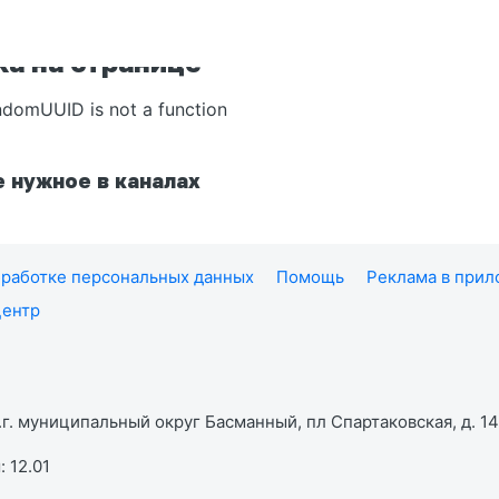
а на странице
ndomUUID is not a function
 нужное в каналах
работке персональных данных
Помощь
Реклама в при
центр
г. муниципальный округ Басманный, пл Спартаковская, д. 14,
 12.01