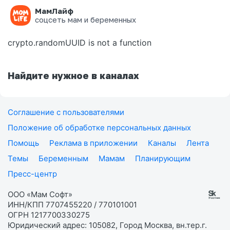
МамЛайф
Ошибка на странице
соцсеть мам и беременных
crypto.randomUUID is not a function
Найдите нужное в каналах
Соглашение с пользователями
Положение об обработке персональных данных
Помощь
Реклама в приложении
Каналы
Лента
Темы
Беременным
Мамам
Планирующим
Пресс-центр
ООО «Мам Софт»
ИНН/КПП 7707455220 / 770101001
ОГРН 1217700330275
Юридический адрес: 105082, Город Москва, вн.тер.г.