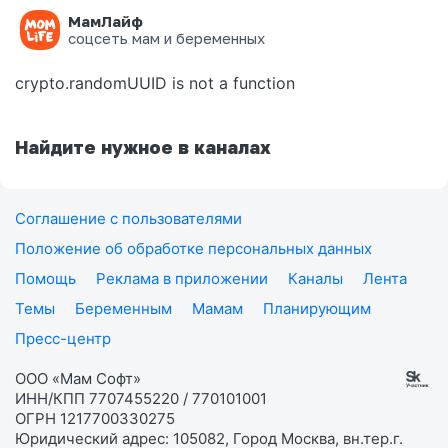
МамЛайф
Ошибка на странице
соцсеть мам и беременных
crypto.randomUUID is not a function
Найдите нужное в каналах
Соглашение с пользователями
Положение об обработке персональных данных
Помощь
Реклама в приложении
Каналы
Лента
Темы
Беременным
Мамам
Планирующим
Пресс-центр
ООО «Мам Софт»
ИНН/КПП 7707455220 / 770101001
ОГРН 1217700330275
Юридический адрес: 105082, Город Москва, вн.тер.г.