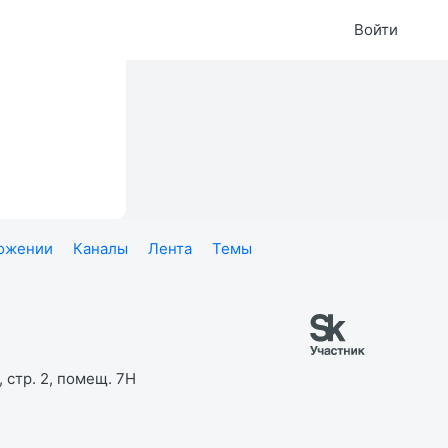
Войти
ложении
Каналы
Лента
Темы
 стр. 2, помещ. 7Н