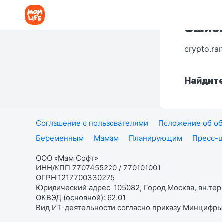
Ошибк
crypto.ra
Найдите
Соглашение с пользователями
Положение об об
Беременным
Мамам
Планирующим
Пресс-
ООО «Мам Софт»
ИНН/КПП 7707455220 / 770101001
ОГРН 1217700330275
Юридический адрес: 105082, Город Москва, вн.тер.
ОКВЭД (основной): 62.01
Вид ИТ-деятельности согласно приказу Минцифры: