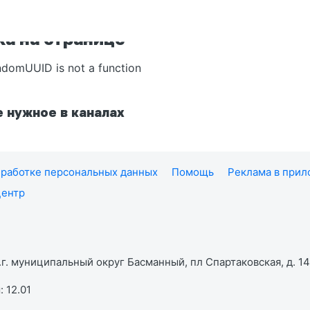
а на странице
ndomUUID is not a function
 нужное в каналах
работке персональных данных
Помощь
Реклама в при
центр
г. муниципальный округ Басманный, пл Спартаковская, д. 14,
 12.01