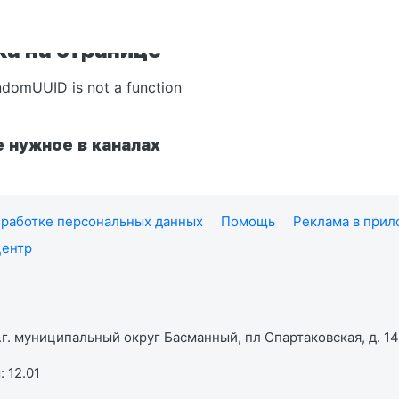
а на странице
ndomUUID is not a function
 нужное в каналах
работке персональных данных
Помощь
Реклама в при
центр
г. муниципальный округ Басманный, пл Спартаковская, д. 14,
 12.01