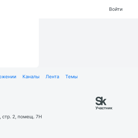
Войти
ложении
Каналы
Лента
Темы
 стр. 2, помещ. 7Н