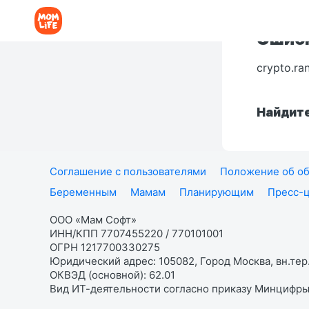
Ошибк
crypto.ra
Найдите
Соглашение с пользователями
Положение об об
Беременным
Мамам
Планирующим
Пресс-
ООО «Мам Софт»
ИНН/КПП 7707455220 / 770101001
ОГРН 1217700330275
Юридический адрес: 105082, Город Москва, вн.тер.
ОКВЭД (основной): 62.01
Вид ИТ-деятельности согласно приказу Минцифры: