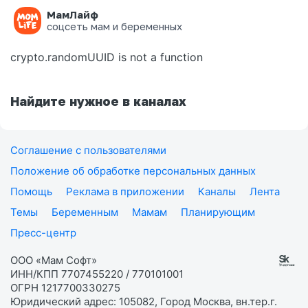
МамЛайф
Ошибка на странице
соцсеть мам и беременных
crypto.randomUUID is not a function
Найдите нужное в каналах
Соглашение с пользователями
Положение об обработке персональных данных
Помощь
Реклама в приложении
Каналы
Лента
Темы
Беременным
Мамам
Планирующим
Пресс-центр
ООО «Мам Софт»
ИНН/КПП 7707455220 / 770101001
ОГРН 1217700330275
Юридический адрес: 105082, Город Москва, вн.тер.г.