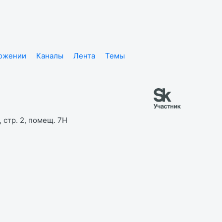
ложении
Каналы
Лента
Темы
 стр. 2, помещ. 7Н