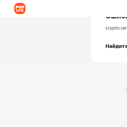
Ошибк
crypto.ra
Найдите