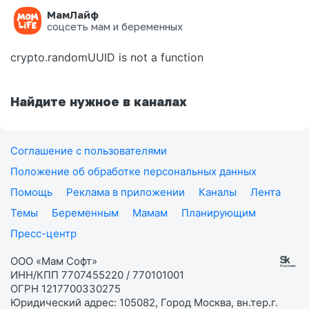
МамЛайф
Ошибка на странице
соцсеть мам и беременных
crypto.randomUUID is not a function
Найдите нужное в каналах
Соглашение с пользователями
Положение об обработке персональных данных
Помощь
Реклама в приложении
Каналы
Лента
Темы
Беременным
Мамам
Планирующим
Пресс-центр
ООО «Мам Софт»
ИНН/КПП 7707455220 / 770101001
ОГРН 1217700330275
Юридический адрес: 105082, Город Москва, вн.тер.г.