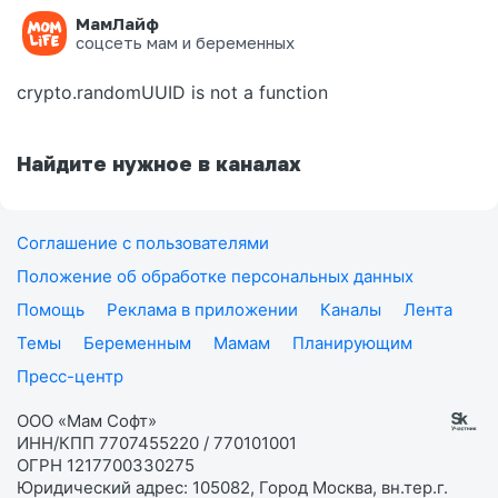
МамЛайф
Ошибка на странице
соцсеть мам и беременных
crypto.randomUUID is not a function
Найдите нужное в каналах
Соглашение с пользователями
Положение об обработке персональных данных
Помощь
Реклама в приложении
Каналы
Лента
Темы
Беременным
Мамам
Планирующим
Пресс-центр
ООО «Мам Софт»
ИНН/КПП 7707455220 / 770101001
ОГРН 1217700330275
Юридический адрес: 105082, Город Москва, вн.тер.г.