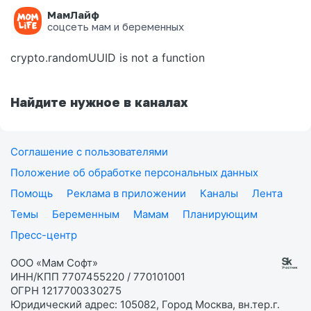
МамЛайф
Ошибка на странице
соцсеть мам и беременных
crypto.randomUUID is not a function
Найдите нужное в каналах
Соглашение с пользователями
Положение об обработке персональных данных
Помощь
Реклама в приложении
Каналы
Лента
Темы
Беременным
Мамам
Планирующим
Пресс-центр
ООО «Мам Софт»
ИНН/КПП 7707455220 / 770101001
ОГРН 1217700330275
Юридический адрес: 105082, Город Москва, вн.тер.г.