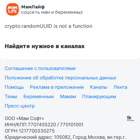
МамЛайф
Ошибка на странице
соцсеть мам и беременных
crypto.randomUUID is not a function
Найдите нужное в каналах
Соглашение с пользователями
Положение об обработке персональных данных
Помощь
Реклама в приложении
Каналы
Лента
Темы
Беременным
Мамам
Планирующим
Пресс-центр
ООО «Мам Софт»
ИНН/КПП 7707455220 / 770101001
ОГРН 1217700330275
Юридический адрес: 105082, Город Москва, вн.тер.г.