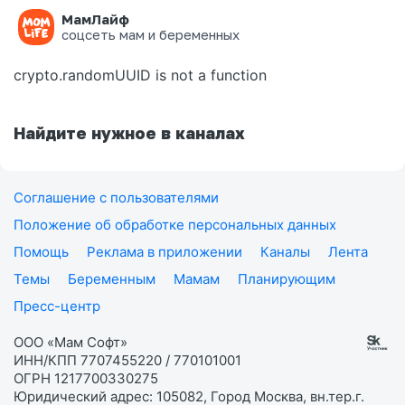
МамЛайф
Ошибка на странице
соцсеть мам и беременных
crypto.randomUUID is not a function
Найдите нужное в каналах
Соглашение с пользователями
Положение об обработке персональных данных
Помощь
Реклама в приложении
Каналы
Лента
Темы
Беременным
Мамам
Планирующим
Пресс-центр
ООО «Мам Софт»
ИНН/КПП 7707455220 / 770101001
ОГРН 1217700330275
Юридический адрес: 105082, Город Москва, вн.тер.г.