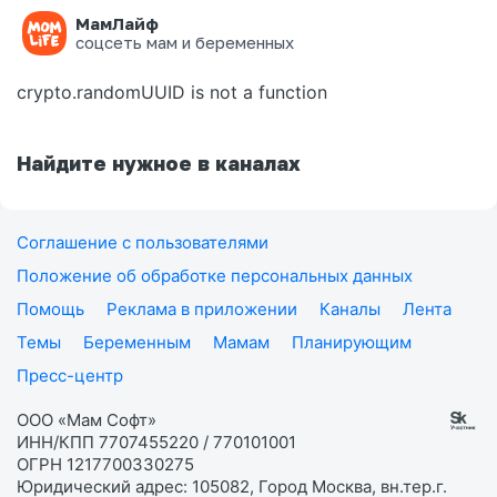
МамЛайф
Ошибка на странице
соцсеть мам и беременных
crypto.randomUUID is not a function
Найдите нужное в каналах
Соглашение с пользователями
Положение об обработке персональных данных
Помощь
Реклама в приложении
Каналы
Лента
Темы
Беременным
Мамам
Планирующим
Пресс-центр
ООО «Мам Софт»
ИНН/КПП 7707455220 / 770101001
ОГРН 1217700330275
Юридический адрес: 105082, Город Москва, вн.тер.г.