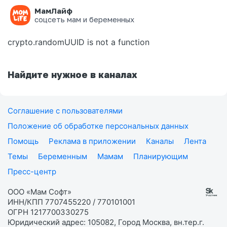
МамЛайф
Ошибка на странице
соцсеть мам и беременных
crypto.randomUUID is not a function
Найдите нужное в каналах
Соглашение с пользователями
Положение об обработке персональных данных
Помощь
Реклама в приложении
Каналы
Лента
Темы
Беременным
Мамам
Планирующим
Пресс-центр
ООО «Мам Софт»
ИНН/КПП 7707455220 / 770101001
ОГРН 1217700330275
Юридический адрес: 105082, Город Москва, вн.тер.г.