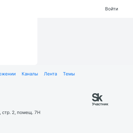
Войти
ложении
Каналы
Лента
Темы
 стр. 2, помещ. 7Н