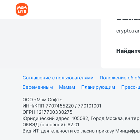
Ошибк
crypto.ra
Найдите
Соглашение с пользователями
Положение об об
Беременным
Мамам
Планирующим
Пресс-
ООО «Мам Софт»
ИНН/КПП 7707455220 / 770101001
ОГРН 1217700330275
Юридический адрес: 105082, Город Москва, вн.тер.
ОКВЭД (основной): 62.01
Вид ИТ-деятельности согласно приказу Минцифры: