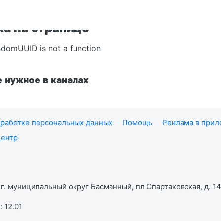
а на странице
ndomUUID is not a function
 нужное в каналах
работке персональных данных
Помощь
Реклама в при
центр
г. муниципальный округ Басманный, пл Спартаковская, д. 14,
 12.01