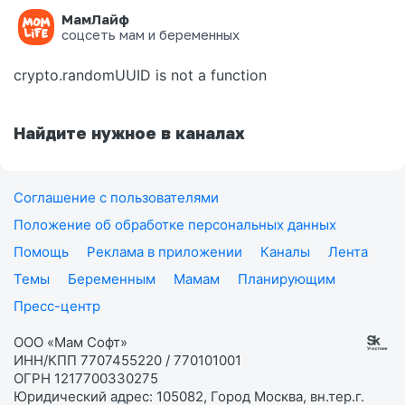
МамЛайф
Ошибка на странице
соцсеть мам и беременных
crypto.randomUUID is not a function
Найдите нужное в каналах
Соглашение с пользователями
Положение об обработке персональных данных
Помощь
Реклама в приложении
Каналы
Лента
Темы
Беременным
Мамам
Планирующим
Пресс-центр
ООО «Мам Софт»
ИНН/КПП 7707455220 / 770101001
ОГРН 1217700330275
Юридический адрес: 105082, Город Москва, вн.тер.г.