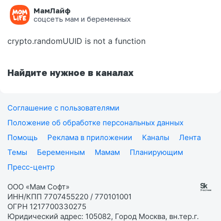
МамЛайф
Ошибка на странице
соцсеть мам и беременных
crypto.randomUUID is not a function
Найдите нужное в каналах
Соглашение с пользователями
Положение об обработке персональных данных
Помощь
Реклама в приложении
Каналы
Лента
Темы
Беременным
Мамам
Планирующим
Пресс-центр
ООО «Мам Софт»
ИНН/КПП 7707455220 / 770101001
ОГРН 1217700330275
Юридический адрес: 105082, Город Москва, вн.тер.г.