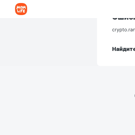
Ошибк
crypto.ra
Найдите