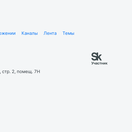
ложении
Каналы
Лента
Темы
 стр. 2, помещ. 7Н