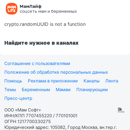
МамЛайф
Ошибка на странице
соцсеть мам и беременных
crypto.randomUUID is not a function
Найдите нужное в каналах
Соглашение с пользователями
Положение об обработке персональных данных
Помощь
Реклама в приложении
Каналы
Лента
Темы
Беременным
Мамам
Планирующим
Пресс-центр
ООО «Мам Софт»
ИНН/КПП 7707455220 / 770101001
ОГРН 1217700330275
Юридический адрес: 105082, Город Москва, вн.тер.г.