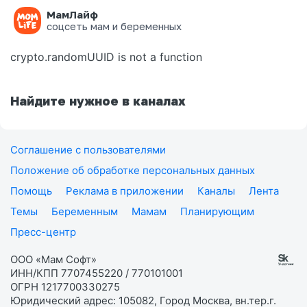
МамЛайф
Ошибка на странице
соцсеть мам и беременных
crypto.randomUUID is not a function
Найдите нужное в каналах
Соглашение с пользователями
Положение об обработке персональных данных
Помощь
Реклама в приложении
Каналы
Лента
Темы
Беременным
Мамам
Планирующим
Пресс-центр
ООО «Мам Софт»
ИНН/КПП 7707455220 / 770101001
ОГРН 1217700330275
Юридический адрес: 105082, Город Москва, вн.тер.г.