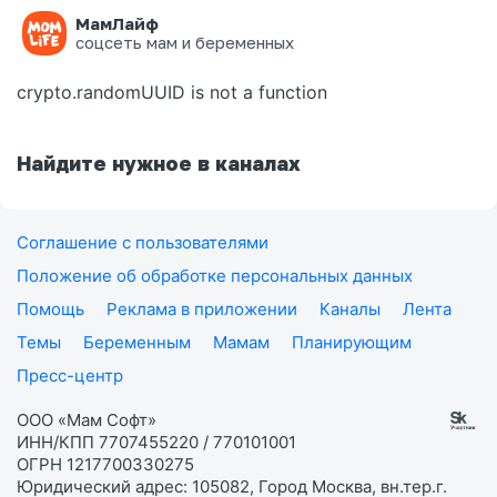
МамЛайф
Ошибка на странице
соцсеть мам и беременных
crypto.randomUUID is not a function
Найдите нужное в каналах
Соглашение с пользователями
Положение об обработке персональных данных
Помощь
Реклама в приложении
Каналы
Лента
Темы
Беременным
Мамам
Планирующим
Пресс-центр
ООО «Мам Софт»
ИНН/КПП 7707455220 / 770101001
ОГРН 1217700330275
Юридический адрес: 105082, Город Москва, вн.тер.г.