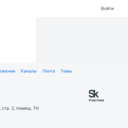
Войти
ложении
Каналы
Лента
Темы
 стр. 2, помещ. 7Н