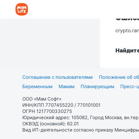
Ошибк
crypto.ra
Найдите
Соглашение с пользователями
Положение об об
Беременным
Мамам
Планирующим
Пресс-
ООО «Мам Софт»
ИНН/КПП 7707455220 / 770101001
ОГРН 1217700330275
Юридический адрес: 105082, Город Москва, вн.тер.
ОКВЭД (основной): 62.01
Вид ИТ-деятельности согласно приказу Минцифры: