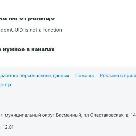
а на странице
ndomUUID is not a function
 нужное в каналах
работке персональных данных
Помощь
Реклама в при
центр
г. муниципальный округ Басманный, пл Спартаковская, д. 14,
 12.01