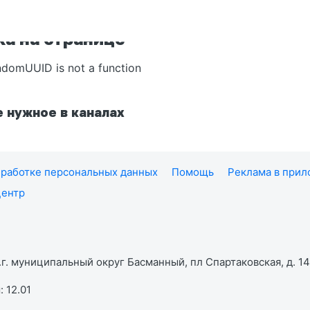
а на странице
ndomUUID is not a function
 нужное в каналах
работке персональных данных
Помощь
Реклама в при
центр
г. муниципальный округ Басманный, пл Спартаковская, д. 14,
 12.01