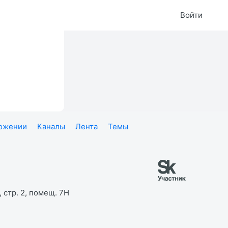
Войти
ложении
Каналы
Лента
Темы
 стр. 2, помещ. 7Н