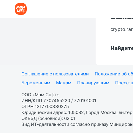
Ошибк
crypto.ra
Найдите
Соглашение с пользователями
Положение об об
Беременным
Мамам
Планирующим
Пресс-
ООО «Мам Софт»
ИНН/КПП 7707455220 / 770101001
ОГРН 1217700330275
Юридический адрес: 105082, Город Москва, вн.тер.
ОКВЭД (основной): 62.01
Вид ИТ-деятельности согласно приказу Минцифры: