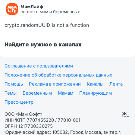
МамЛайф
Ошибка на странице
соцсеть мам и беременных
crypto.randomUUID is not a function
Найдите нужное в каналах
Соглашение с пользователями
Положение об обработке персональных данных
Помощь
Реклама в приложении
Каналы
Лента
Темы
Беременным
Мамам
Планирующим
Пресс-центр
ООО «Мам Софт»
ИНН/КПП 7707455220 / 770101001
ОГРН 1217700330275
Юридический адрес: 105082, Город Москва, вн.тер.г.