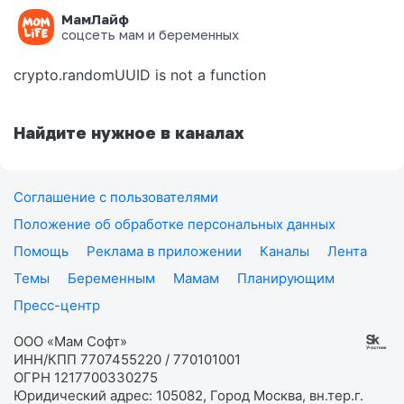
МамЛайф
Ошибка на странице
соцсеть мам и беременных
crypto.randomUUID is not a function
Найдите нужное в каналах
Соглашение с пользователями
Положение об обработке персональных данных
Помощь
Реклама в приложении
Каналы
Лента
Темы
Беременным
Мамам
Планирующим
Пресс-центр
ООО «Мам Софт»
ИНН/КПП 7707455220 / 770101001
ОГРН 1217700330275
Юридический адрес: 105082, Город Москва, вн.тер.г.