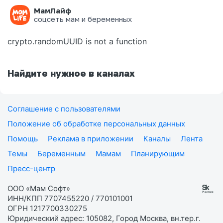
МамЛайф
Ошибка на странице
соцсеть мам и беременных
crypto.randomUUID is not a function
Найдите нужное в каналах
Соглашение с пользователями
Положение об обработке персональных данных
Помощь
Реклама в приложении
Каналы
Лента
Темы
Беременным
Мамам
Планирующим
Пресс-центр
ООО «Мам Софт»
ИНН/КПП 7707455220 / 770101001
ОГРН 1217700330275
Юридический адрес: 105082, Город Москва, вн.тер.г.