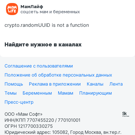
МамЛайф
Ошибка на странице
соцсеть мам и беременных
crypto.randomUUID is not a function
Найдите нужное в каналах
Соглашение с пользователями
Положение об обработке персональных данных
Помощь
Реклама в приложении
Каналы
Лента
Темы
Беременным
Мамам
Планирующим
Пресс-центр
ООО «Мам Софт»
ИНН/КПП 7707455220 / 770101001
ОГРН 1217700330275
Юридический адрес: 105082, Город Москва, вн.тер.г.