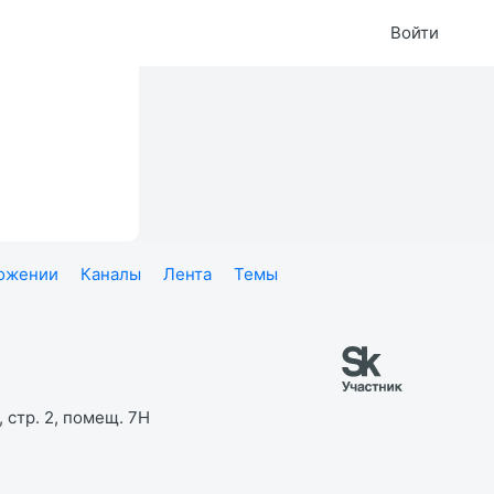
Войти
ложении
Каналы
Лента
Темы
 стр. 2, помещ. 7Н