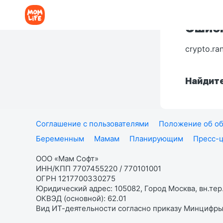
Ошибк
crypto.ra
Найдите
Соглашение с пользователями
Положение об об
Беременным
Мамам
Планирующим
Пресс-
ООО «Мам Софт»
ИНН/КПП 7707455220 / 770101001
ОГРН 1217700330275
Юридический адрес: 105082, Город Москва, вн.тер.
ОКВЭД (основной): 62.01
Вид ИТ-деятельности согласно приказу Минцифры: