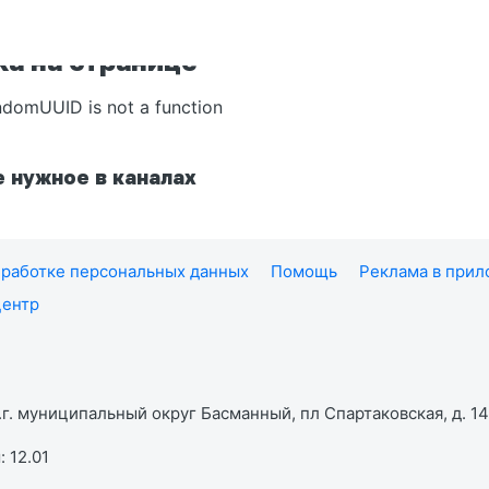
а на странице
ndomUUID is not a function
 нужное в каналах
работке персональных данных
Помощь
Реклама в при
центр
г. муниципальный округ Басманный, пл Спартаковская, д. 14,
 12.01