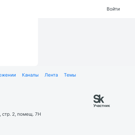
Войти
ложении
Каналы
Лента
Темы
 стр. 2, помещ. 7Н