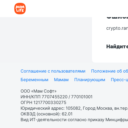
Ошибк
crypto.ra
Найдите
Соглашение с пользователями
Положение об об
Беременным
Мамам
Планирующим
Пресс-
ООО «Мам Софт»
ИНН/КПП 7707455220 / 770101001
ОГРН 1217700330275
Юридический адрес: 105082, Город Москва, вн.тер.
ОКВЭД (основной): 62.01
Вид ИТ-деятельности согласно приказу Минцифры: