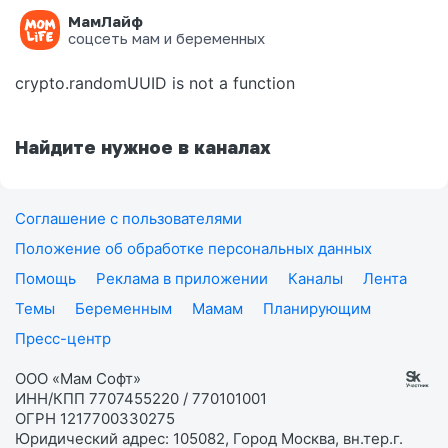
МамЛайф
Ошибка на странице
соцсеть мам и беременных
crypto.randomUUID is not a function
Найдите нужное в каналах
Соглашение с пользователями
Положение об обработке персональных данных
Помощь
Реклама в приложении
Каналы
Лента
Темы
Беременным
Мамам
Планирующим
Пресс-центр
ООО «Мам Софт»
ИНН/КПП 7707455220 / 770101001
ОГРН 1217700330275
Юридический адрес: 105082, Город Москва, вн.тер.г.