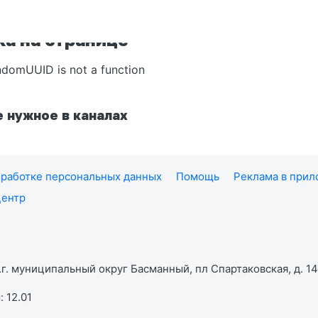
а на странице
ndomUUID is not a function
 нужное в каналах
работке персональных данных
Помощь
Реклама в при
центр
г. муниципальный округ Басманный, пл Спартаковская, д. 14,
 12.01