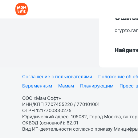
Ошибк
crypto.ra
Найдите
Соглашение с пользователями
Положение об об
Беременным
Мамам
Планирующим
Пресс-
ООО «Мам Софт»
ИНН/КПП 7707455220 / 770101001
ОГРН 1217700330275
Юридический адрес: 105082, Город Москва, вн.тер.
ОКВЭД (основной): 62.01
Вид ИТ-деятельности согласно приказу Минцифры: