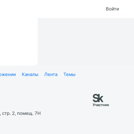
Войти
ложении
Каналы
Лента
Темы
 стр. 2, помещ. 7Н