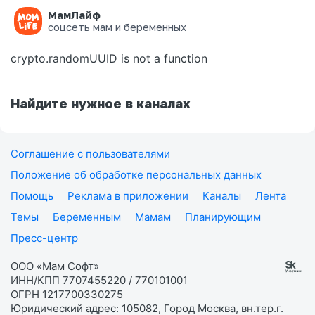
МамЛайф
Ошибка на странице
соцсеть мам и беременных
crypto.randomUUID is not a function
Найдите нужное в каналах
Соглашение с пользователями
Положение об обработке персональных данных
Помощь
Реклама в приложении
Каналы
Лента
Темы
Беременным
Мамам
Планирующим
Пресс-центр
ООО «Мам Софт»
ИНН/КПП 7707455220 / 770101001
ОГРН 1217700330275
Юридический адрес: 105082, Город Москва, вн.тер.г.