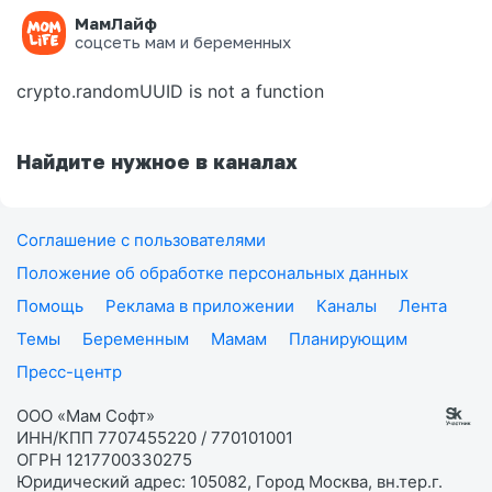
МамЛайф
Ошибка на странице
соцсеть мам и беременных
crypto.randomUUID is not a function
Найдите нужное в каналах
Соглашение с пользователями
Положение об обработке персональных данных
Помощь
Реклама в приложении
Каналы
Лента
Темы
Беременным
Мамам
Планирующим
Пресс-центр
ООО «Мам Софт»
ИНН/КПП 7707455220 / 770101001
ОГРН 1217700330275
Юридический адрес: 105082, Город Москва, вн.тер.г.