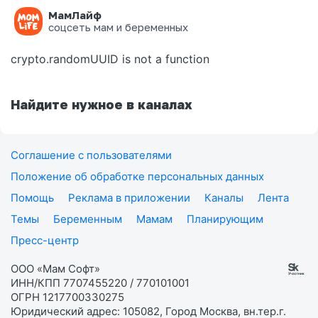
МамЛайф
Ошибка на странице
соцсеть мам и беременных
crypto.randomUUID is not a function
Найдите нужное в каналах
Соглашение с пользователями
Положение об обработке персональных данных
Помощь
Реклама в приложении
Каналы
Лента
Темы
Беременным
Мамам
Планирующим
Пресс-центр
ООО «Мам Софт»
ИНН/КПП 7707455220 / 770101001
ОГРН 1217700330275
Юридический адрес: 105082, Город Москва, вн.тер.г.