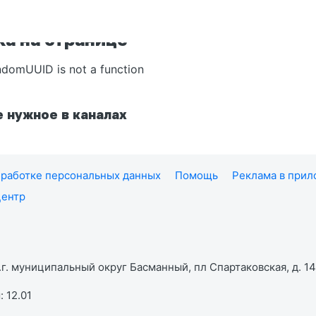
а на странице
ndomUUID is not a function
 нужное в каналах
работке персональных данных
Помощь
Реклама в при
центр
г. муниципальный округ Басманный, пл Спартаковская, д. 14,
 12.01