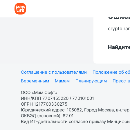
Ошибк
crypto.ra
Найдите
Соглашение с пользователями
Положение об об
Беременным
Мамам
Планирующим
Пресс-
ООО «Мам Софт»
ИНН/КПП 7707455220 / 770101001
ОГРН 1217700330275
Юридический адрес: 105082, Город Москва, вн.тер.
ОКВЭД (основной): 62.01
Вид ИТ-деятельности согласно приказу Минцифры: