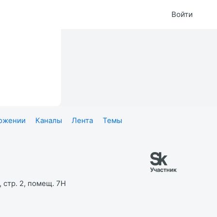
Войти
ложении
Каналы
Лента
Темы
 стр. 2, помещ. 7Н