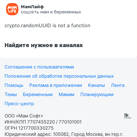
МамЛайф
Ошибка на странице
соцсеть мам и беременных
crypto.randomUUID is not a function
Найдите нужное в каналах
Соглашение с пользователями
Положение об обработке персональных данных
Помощь
Реклама в приложении
Каналы
Лента
Темы
Беременным
Мамам
Планирующим
Пресс-центр
ООО «Мам Софт»
ИНН/КПП 7707455220 / 770101001
ОГРН 1217700330275
Юридический адрес: 105082, Город Москва, вн.тер.г.