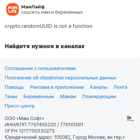
МамЛайф
Ошибка на странице
соцсеть мам и беременных
crypto.randomUUID is not a function
Найдите нужное в каналах
Соглашение с пользователями
Положение об обработке персональных данных
Помощь
Реклама в приложении
Каналы
Лента
Темы
Беременным
Мамам
Планирующим
Пресс-центр
ООО «Мам Софт»
ИНН/КПП 7707455220 / 770101001
ОГРН 1217700330275
Юридический адрес: 105082, Город Москва, вн.тер.г.