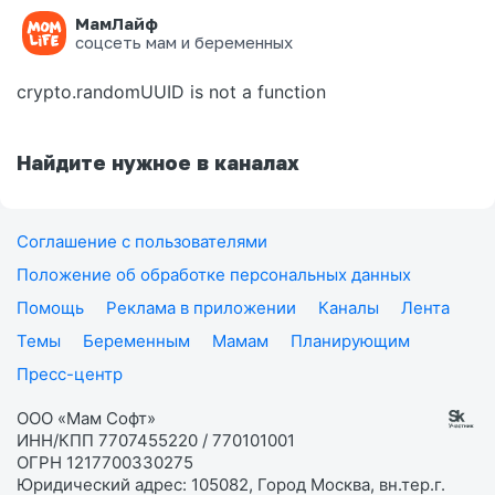
МамЛайф
Ошибка на странице
соцсеть мам и беременных
crypto.randomUUID is not a function
Найдите нужное в каналах
Соглашение с пользователями
Положение об обработке персональных данных
Помощь
Реклама в приложении
Каналы
Лента
Темы
Беременным
Мамам
Планирующим
Пресс-центр
ООО «Мам Софт»
ИНН/КПП 7707455220 / 770101001
ОГРН 1217700330275
Юридический адрес: 105082, Город Москва, вн.тер.г.