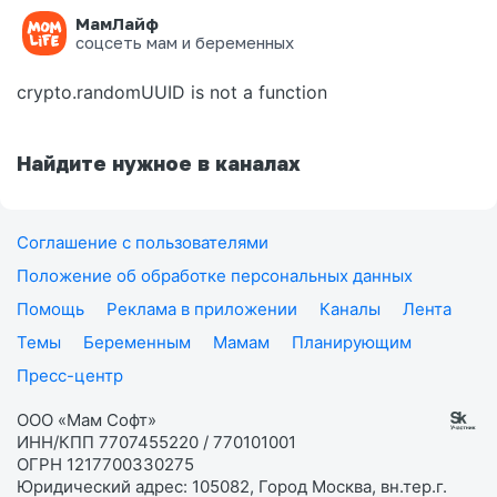
МамЛайф
Ошибка на странице
соцсеть мам и беременных
crypto.randomUUID is not a function
Найдите нужное в каналах
Соглашение с пользователями
Положение об обработке персональных данных
Помощь
Реклама в приложении
Каналы
Лента
Темы
Беременным
Мамам
Планирующим
Пресс-центр
ООО «Мам Софт»
ИНН/КПП 7707455220 / 770101001
ОГРН 1217700330275
Юридический адрес: 105082, Город Москва, вн.тер.г.