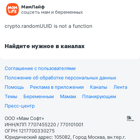
МамЛайф
Ошибка на странице
соцсеть мам и беременных
crypto.randomUUID is not a function
Найдите нужное в каналах
Соглашение с пользователями
Положение об обработке персональных данных
Помощь
Реклама в приложении
Каналы
Лента
Темы
Беременным
Мамам
Планирующим
Пресс-центр
ООО «Мам Софт»
ИНН/КПП 7707455220 / 770101001
ОГРН 1217700330275
Юридический адрес: 105082, Город Москва, вн.тер.г.