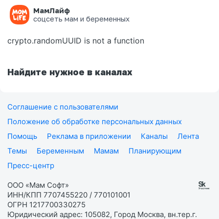
МамЛайф
Ошибка на странице
соцсеть мам и беременных
crypto.randomUUID is not a function
Найдите нужное в каналах
Соглашение с пользователями
Положение об обработке персональных данных
Помощь
Реклама в приложении
Каналы
Лента
Темы
Беременным
Мамам
Планирующим
Пресс-центр
ООО «Мам Софт»
ИНН/КПП 7707455220 / 770101001
ОГРН 1217700330275
Юридический адрес: 105082, Город Москва, вн.тер.г.