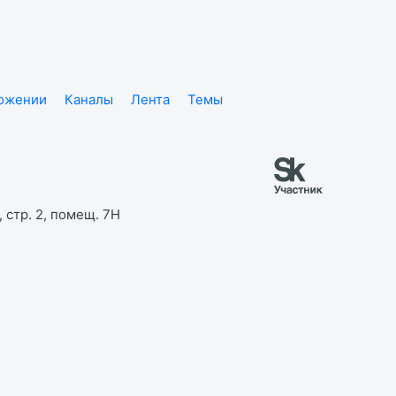
ложении
Каналы
Лента
Темы
 стр. 2, помещ. 7Н