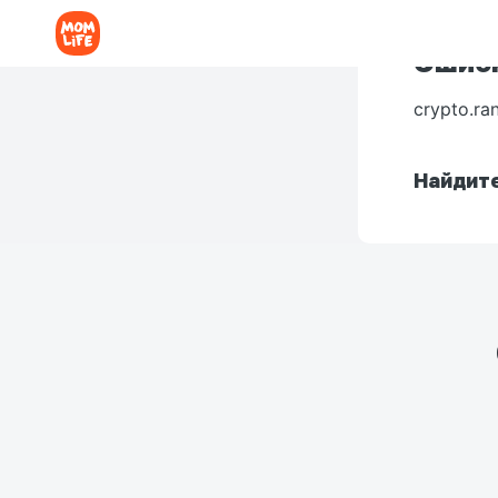
Ошибк
crypto.ra
Найдите