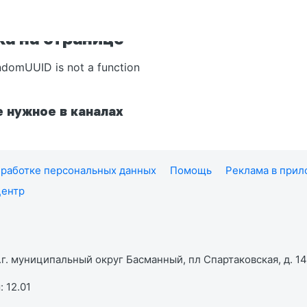
а на странице
ndomUUID is not a function
 нужное в каналах
работке персональных данных
Помощь
Реклама в при
центр
г. муниципальный округ Басманный, пл Спартаковская, д. 14,
 12.01