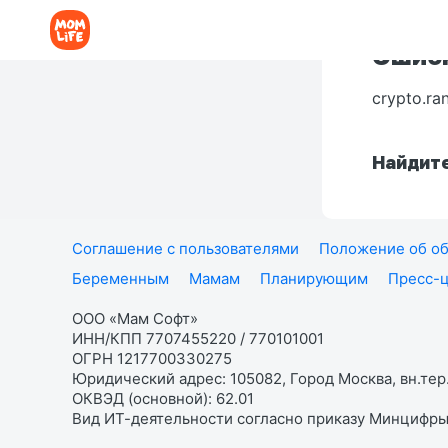
Ошибк
crypto.ra
Найдите
Соглашение с пользователями
Положение об об
Беременным
Мамам
Планирующим
Пресс-
ООО «Мам Софт»
ИНН/КПП 7707455220 / 770101001
ОГРН 1217700330275
Юридический адрес: 105082, Город Москва, вн.тер.
ОКВЭД (основной): 62.01
Вид ИТ-деятельности согласно приказу Минцифры: