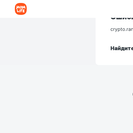
Ошибк
crypto.ra
Найдите