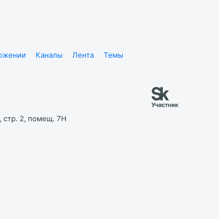
ложении
Каналы
Лента
Темы
 стр. 2, помещ. 7Н